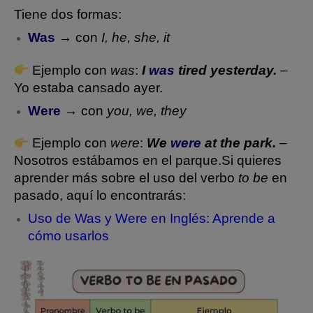
Tiene dos formas:
Was
→ con
I, he, she, it
Ejemplo con
was
:
I
was
tired yesterday.
–
Yo estaba cansado ayer.
Were
→ con
you, we, they
Ejemplo con
were
:
We
were
at the park.
–
Nosotros estábamos en el parque.
Si quieres
aprender más sobre el uso del verbo
to be
en
pasado, aquí lo encontrarás:
Uso de Was y Were en Inglés: Aprende a
cómo usarlos