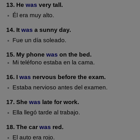
13. He
was
very tall.
Él era muy alto.
14. It
was
a sunny day.
Fue un día soleado.
15. My phone
was
on the bed.
Mi teléfono estaba en la cama.
16. I
was
nervous before the exam.
Estaba nervioso antes del examen.
17. She
was
late for work.
Ella llegó tarde al trabajo.
18. The car
was
red.
El auto era rojo.