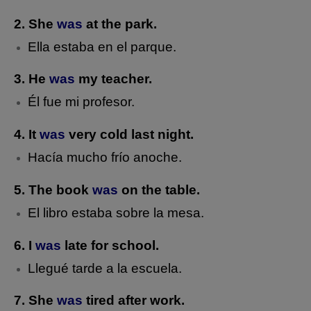
2. She
was
at the park.
Ella estaba en el parque.
3. He
was
my teacher.
Él fue mi profesor.
4. It
was
very cold last night.
Hacía mucho frío anoche.
5. The book
was
on the table.
El libro estaba sobre la mesa.
6. I
was
late for school.
Llegué tarde a la escuela.
7. She
was
tired after work.