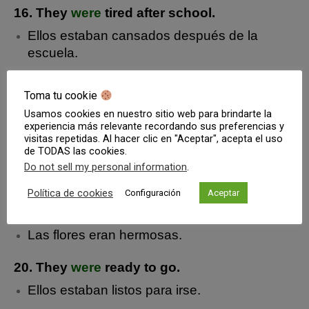
16. They
were
tired after school.
Ellos estaban cansados después de la
escuela.
17. We
were
on vacation last month.
Toma tu cookie
Nosotros estuvimos de vacaciones el mes
Usamos cookies en nuestro sitio web para brindarte la
pasado.
experiencia más relevante recordando sus preferencias y
visitas repetidas. Al hacer clic en "Aceptar", acepta el uso
de TODAS las cookies.
18. You
were
always kind to me.
Do not sell my personal information
.
Tú siempre fuiste amable conmigo.
Política de cookies
Configuración
Aceptar
19. The flowers
were
beautiful.
Las flores eran hermosas.
20. They
were
ready to go.
Ellos estaban listos para irse.