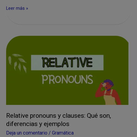
60
Leer más »
Ejemplos
en
los
Niveles
de
Inglés
A1
A2
B1
B2
C1
C2
Relative pronouns y clauses: Qué son,
diferencias y ejemplos
Deja un comentario
/
Gramática