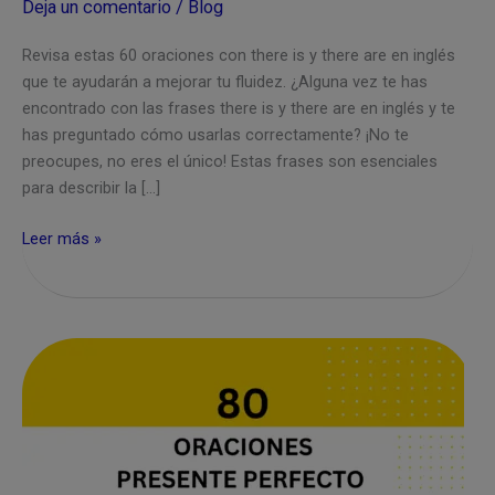
Deja un comentario
/
Blog
Revisa estas 60 oraciones con there is y there are en inglés
que te ayudarán a mejorar tu fluidez. ¿Alguna vez te has
encontrado con las frases there is y there are en inglés y te
has preguntado cómo usarlas correctamente? ¡No te
preocupes, no eres el único! Estas frases son esenciales
para describir la […]
60
Leer más »
Oraciones
con
There
is
y
There
are
en
inglés