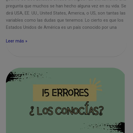
pregunta que muchos se han hecho alguna vez en su vida. Se
dirá USA, EE. UU., United States, America, o US, son tantas las
variables como las dudas que tenemos. Lo cierto es que los
Estados Unidos de América es un país conocido por una
Cómo
Leer más »
se
dice
Estados
Unidos
en
inglés
y
Cómo
se
pronuncia