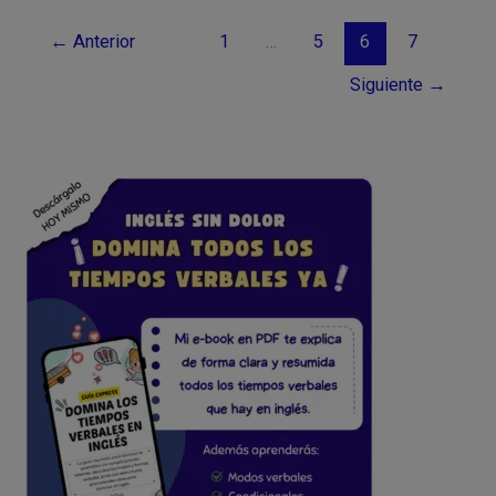
gerundio
en
←
Anterior
1
…
5
6
7
inglés
Siguiente
→
+
sus
5
usos
con
ejemplos