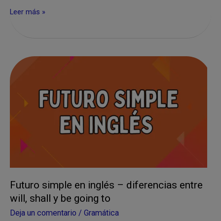
Reported
Leer más »
Speech
en
inglés:
Qué
es
+
Todos
los
cambios
verbales
Futuro simple en inglés – diferencias entre
will, shall y be going to
Deja un comentario
/
Gramática