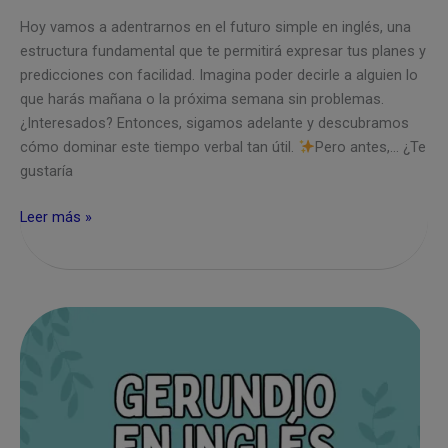
Hoy vamos a adentrarnos en el futuro simple en inglés, una
estructura fundamental que te permitirá expresar tus planes y
predicciones con facilidad. Imagina poder decirle a alguien lo
que harás mañana o la próxima semana sin problemas.
¿Interesados? Entonces, sigamos adelante y descubramos
cómo dominar este tiempo verbal tan útil.
Pero antes,… ¿Te
gustaría
Futuro
Leer más »
simple
en
inglés
–
diferencias
entre
will,
shall
y