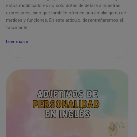
estos modificadores no solo dotan de detalle a nuestras
expresiones, sino que también ofrecen una amplia gama de
matices y funciones. En este artículo, desentrañaremos el
fascinante
Adjetivos
Leer más »
en
inglés:
Qué
son
y
todos
sus
tipos
con
ejemplos