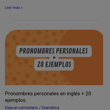
Cómo
Leer más »
usar
though
al
final
de
una
oración
Pronombres personales en inglés + 20
ejemplos
Deja un comentario
/
Gramática