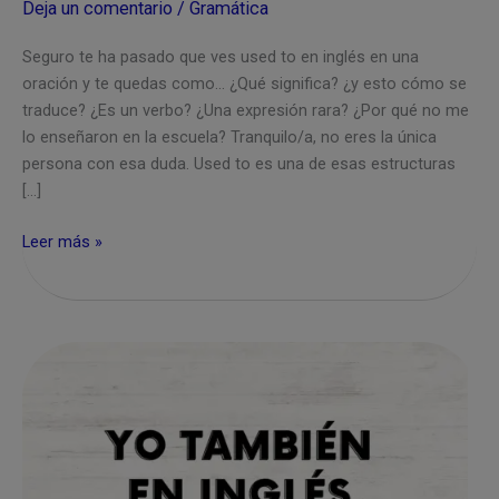
Deja un comentario
/
Gramática
Seguro te ha pasado que ves used to en inglés en una
oración y te quedas como… ¿Qué significa? ¿y esto cómo se
traduce? ¿Es un verbo? ¿Una expresión rara? ¿Por qué no me
lo enseñaron en la escuela? Tranquilo/a, no eres la única
persona con esa duda. Used to es una de esas estructuras
[…]
Qué
Leer más »
significa
used
to
en
inglés
–
cuándo
usarlo
y