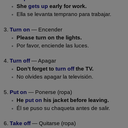
She
gets up
early for work.
Ella se levanta temprano para trabajar.
3.
Turn on
— Encender
Please turn on the lights.
Por favor, enciende las luces.
4.
Turn off
— Apagar
Don’t forget to
turn off
the TV.
No olvides apagar la televisión.
5.
Put on
— Ponerse (ropa)
He
put on
his jacket before leaving.
Él se puso su chaqueta antes de salir.
6.
Take off
— Quitarse (ropa)