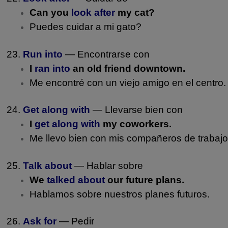
Can you
look after
my cat?
Puedes cuidar a mi gato?
23.
Run into
— Encontrarse con
I
ran into
an old friend downtown.
Me encontré con un viejo amigo en el centro.
24.
Get along with
— Llevarse bien con
I
get along with
my coworkers.
Me llevo bien con mis compañeros de trabajo
25.
Talk about
— Hablar sobre
We
talked about
our future plans.
Hablamos sobre nuestros planes futuros.
26.
Ask for
— Pedir