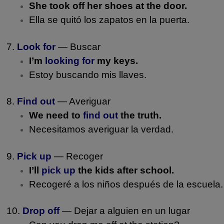
She took off her shoes at the door.
Ella se quitó los zapatos en la puerta.
7.
Look for
— Buscar
I’m
looking for
my keys.
Estoy buscando mis llaves.
8.
Find out
— Averiguar
We need to
find out
the truth.
Necesitamos averiguar la verdad.
9.
Pick up
— Recoger
I’ll
pick up
the kids after school.
Recogeré a los niños después de la escuela.
10.
Drop off
— Dejar a alguien en un lugar