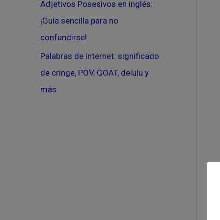
Adjetivos Posesivos en inglés:
¡Guía sencilla para no
confundirse!
Palabras de internet: significado
de cringe, POV, GOAT, delulu y
más