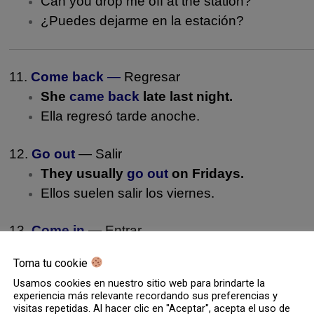
Can you drop me off at the station?
¿Puedes dejarme en la estación?
11.
Come back
—
Regresar
She
came back
late last night.
Ella regresó tarde anoche.
12.
Go out
— Salir
They usually
go out
on Fridays.
Ellos suelen salir los viernes.
13.
Come in
— Entrar
Please
come in
and sit down.
Toma tu cookie
Por favor, entra y siéntate.
Usamos cookies en nuestro sitio web para brindarte la
experiencia más relevante recordando sus preferencias y
14.
Go away
— Irse
visitas repetidas. Al hacer clic en "Aceptar", acepta el uso de