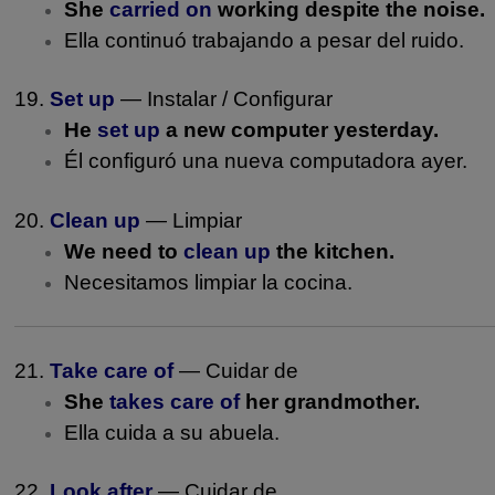
She
carried on
working despite the noise.
Ella continuó trabajando a pesar del ruido.
19.
Set up
— Instalar / Configurar
He
set up
a new computer yesterday.
Él configuró una nueva computadora ayer.
20.
Clean up
— Limpiar
We need to
clean up
the kitchen.
Necesitamos limpiar la cocina.
21.
Take care of
— Cuidar de
She
takes care of
her grandmother.
Ella cuida a su abuela.
22.
Look after
— Cuidar de