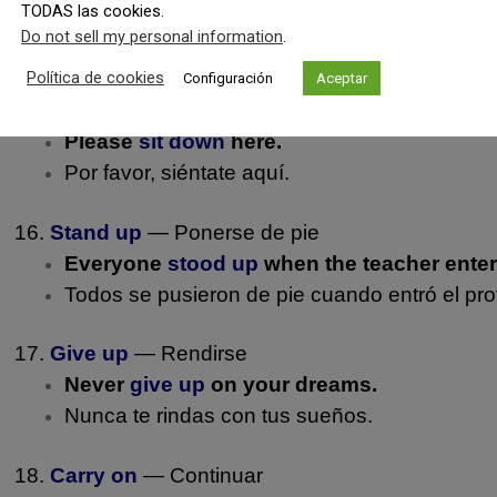
TODAS las cookies.
The dog
went away
when it saw me.
Do not sell my personal information
.
El perro se fue cuando me vio.
Política de cookies
Configuración
Aceptar
15.
Sit down
— Sentarse
Please
sit down
here.
Por favor, siéntate aquí.
16.
Stand up
— Ponerse de pie
Everyone
stood up
when the teacher enter
Todos se pusieron de pie cuando entró el pro
17.
Give up
— Rendirse
Never
give up
on your dreams.
Nunca te rindas con tus sueños.
18.
Carry on
— Continuar